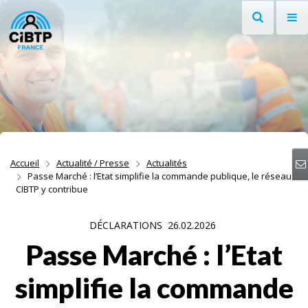
Recherche
Af
Aller au contenu
Aller à la recherche
Aller à la navigation
Accueil
Actualité / Presse
Actualités
Passe Marché : l’Etat simplifie la commande publique, le réseau
CIBTP y contribue
DÉCLARATIONS
26.02.2026
Passe Marché : l’Etat
simplifie la commande