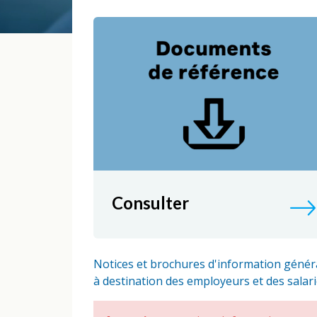
Consulter
Notices et brochures d'information génér
à destination des employeurs et des salari