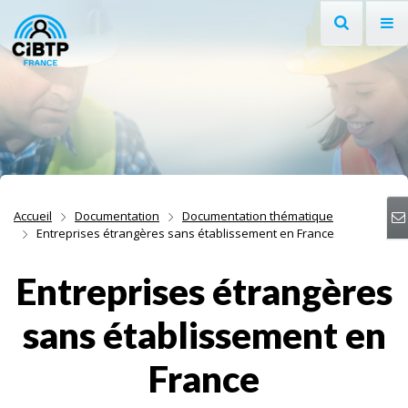
Recherche
Af
Aller au contenu
Aller à la recherche
Aller à la navigation
Accueil
Documentation
Documentation thématique
Entreprises étrangères sans établissement en France
Entreprises étrangères
sans établissement en
France