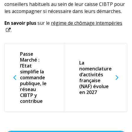
conseillers habituels au sein de leur caisse CIBTP pour
les accompagner si nécessaire dans leurs démarches.
En savoir plus
sur le
régime de chômage intempéries
.
Passe
Marché :
La
l’Etat
nomenclature
simplifie la
d’activités
commande
française
publique, le
(NAF) évolue
réseau
en 2027
CIBTP y
contribue