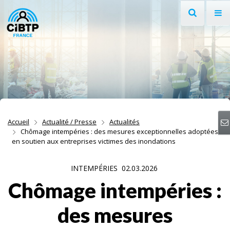
Recherche
Af
Aller au contenu
Aller à la recherche
Aller à la navigation
Accueil
Actualité / Presse
Actualités
Chômage intempéries : des mesures exceptionnelles adoptées
en soutien aux entreprises victimes des inondations
INTEMPÉRIES
02.03.2026
Chômage intempéries :
des mesures