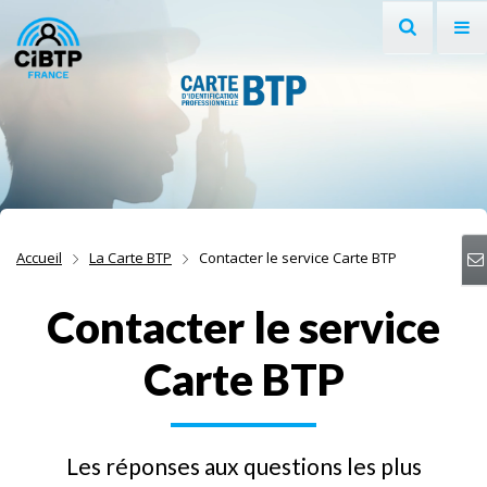
Recherche
Af
Aller au contenu
Aller à la recherche
Aller à la navigation
Accueil
La Carte BTP
Contacter le service Carte BTP
Contacter le service
Carte BTP
Les réponses aux questions les plus