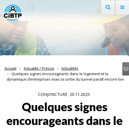
Recherche
Af
Aller au contenu
Aller à la recherche
Aller à la navigation
Accueil
Actualité / Presse
Actualités
Quelques signes encourageants dans le logement et la
dynamique d’entreprises mais la sortie du tunnel paraît encore loin
CONJONCTURE
20.11.2025
Quelques signes
encourageants dans le