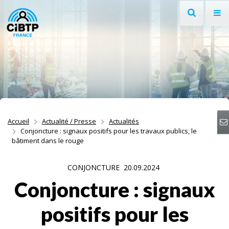
Recherche
Af
Aller au contenu
Aller à la recherche
Aller à la navigation
Accueil
Actualité / Presse
Actualités
Conjoncture : signaux positifs pour les travaux publics, le
bâtiment dans le rouge
CONJONCTURE
20.09.2024
Conjoncture : signaux
positifs pour les