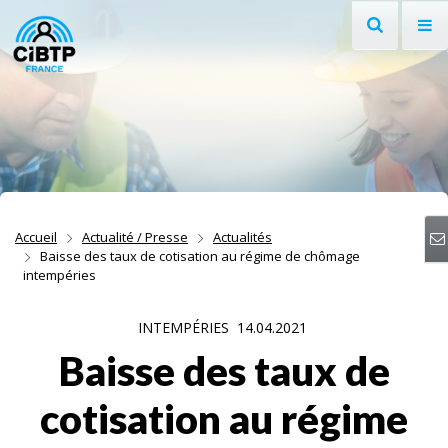
Recherche
Af
Aller au contenu
Aller à la recherche
Aller à la navigation
Accueil
Actualité / Presse
Actualités
Baisse des taux de cotisation au régime de chômage
intempéries
INTEMPÉRIES
14.04.2021
Baisse des taux de
cotisation au régime